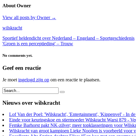
About Owner
View all posts by Owner
→
wilskracht
Sportief heldendicht over Nederland – Engeland – Sportgeschiedenis
'Groen is een perceptieding' – Trouw
No comments yet.
Geef een reactie
Je moet
ingelogd zijn op
om een reactie te plaatsen.
Nieuws over wilskracht
Lof Van der Poel: 'Wilskracht', 'Entertainment', 'Kippenvel' - In de
Einde voor keuringskoe en stiermoeder Wilskracht Warsi 879 - Vee
Femke Barhorst pakt NK-zilver; meer topklasseringen voor Wilskr
Wilskracht van groot kampioen Lieke Nooijen is voorbeeld voor ve