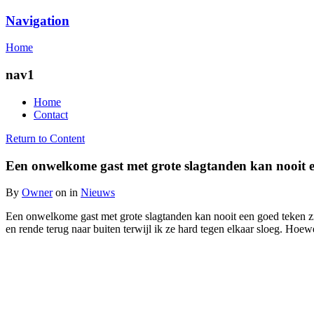
Navigation
Egodepletie
Home
nav1
Home
Contact
Return to Content
Een onwelkome gast met grote slagtanden kan nooit e
By
Owner
on
in
Nieuws
Een onwelkome gast met grote slagtanden kan nooit een goed teken zij
en rende terug naar buiten terwijl ik ze hard tegen elkaar sloeg. Hoe