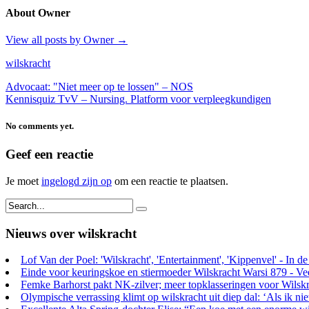
About Owner
View all posts by Owner
→
wilskracht
Advocaat: "Niet meer op te lossen" – NOS
Kennisquiz TvV – Nursing. Platform voor verpleegkundigen
No comments yet.
Geef een reactie
Je moet
ingelogd zijn op
om een reactie te plaatsen.
Nieuws over wilskracht
Lof Van der Poel: 'Wilskracht', 'Entertainment', 'Kippenvel' - In de
Einde voor keuringskoe en stiermoeder Wilskracht Warsi 879 - Vee
Femke Barhorst pakt NK-zilver; meer topklasseringen voor Wilskr
Olympische verrassing klimt op wilskracht uit diep dal: ‘Als ik nie