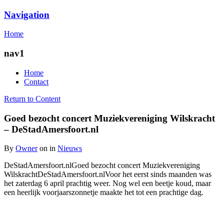
Navigation
Egodepletie
Home
nav1
Home
Contact
Return to Content
Goed bezocht concert Muziekvereniging Wilskracht
– DeStadAmersfoort.nl
By
Owner
on
in
Nieuws
DeStadAmersfoort.nlGoed bezocht concert Muziekvereniging
WilskrachtDeStadAmersfoort.nlVoor het eerst sinds maanden was
het zaterdag 6 april prachtig weer. Nog wel een beetje koud, maar
een heerlijk voorjaarszonnetje maakte het tot een prachtige dag.